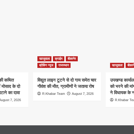
खाजूवाला
क्राईम
बीकानेर
ब्रेकिंग न्यूज
राजस्थान
खाजूवाला
बीकान
न की कथित
विद्युत लाइन टूटने से दो गाय समेत चार
उपखण्ड कार्यालय
ं मोसाद के दो
गौवंश की मौत, ग्रामीणों ने जताया रोष
को भरने की मा
हटाने का दावा
ने विधायक के ना
R.Khabar Team
August 7, 2026
August 7, 2026
R.Khabar T