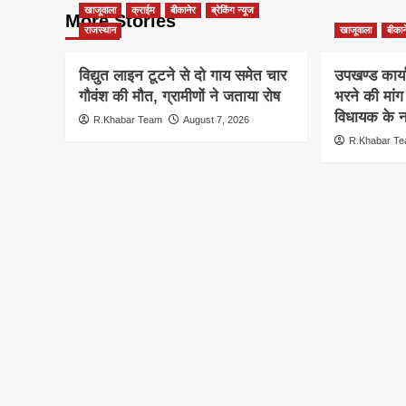
खाजूवाला
क्राईम
बीकानेर
ब्रेकिंग न्यूज
More Stories
राजस्थान
खाजूवाला
बीकान
विद्युत लाइन टूटने से दो गाय समेत चार
उपखण्ड कार्य
गौवंश की मौत, ग्रामीणों ने जताया रोष
भरने की मां
विधायक के ना
R.Khabar Team
August 7, 2026
R.Khabar T