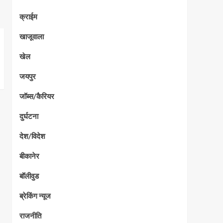
क्राईम
खाजूवाला
खेल
जयपुर
जॉब्स/कैरियर
दुर्घटना
देश/विदेश
बीकानेर
बॉलीवुड
ब्रेकिंग न्यूज
राजनीति