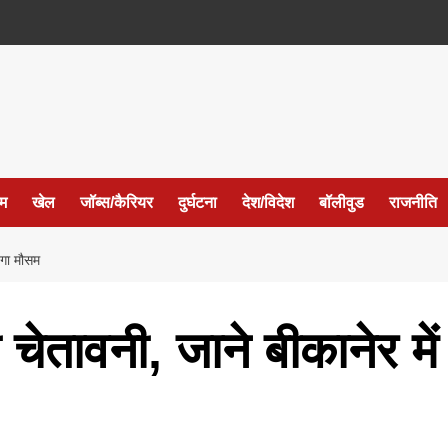
ईम
खेल
जॉब्स/कैरियर
दुर्घटना
देश/विदेश
बॉलीवुड
राजनीति
हेगा मौसम
 चेतावनी, जाने बीकानेर में