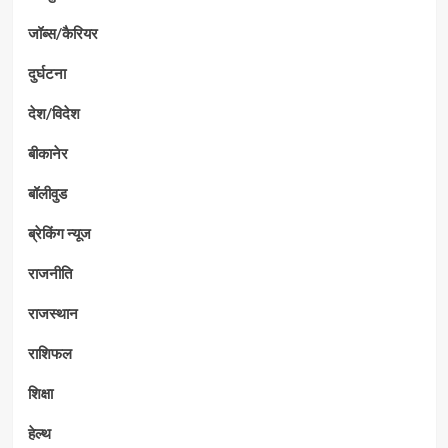
जॉब्स/कैरियर
दुर्घटना
देश/विदेश
बीकानेर
बॉलीवुड
ब्रेकिंग न्यूज
राजनीति
राजस्थान
राशिफल
शिक्षा
हेल्थ