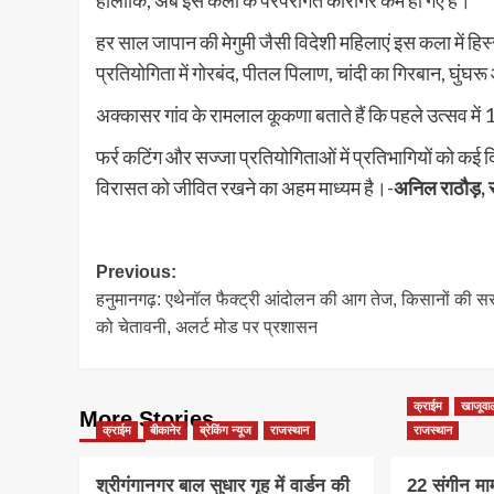
हालांकि, अब इस कला के परंपरागत कारीगर कम हो गए हैं।
हर साल जापान की मेगुमी जैसी विदेशी महिलाएं इस कला में हिस
प्रतियोगिता में गोरबंद, पीतल पिलाण, चांदी का गिरबान, घुंघरू
अक्कासर गांव के रामलाल कूकणा बताते हैं कि पहले उत्सव में
फर्र कटिंग और सज्जा प्रतियोगिताओं में प्रतिभागियों को कई
विरासत को जीवित रखने का अहम माध्यम है।-
अनिल राठौड़, स
Post
Previous:
हनुमानगढ़: एथेनॉल फैक्ट्री आंदोलन की आग तेज, किसानों की स
navigation
को चेतावनी, अलर्ट मोड पर प्रशासन
क्राईम
खाजूवा
More Stories
क्राईम
बीकानेर
ब्रेकिंग न्यूज
राजस्थान
राजस्थान
श्रीगंगानगर बाल सुधार गृह में वार्डन की
22 संगीन माम