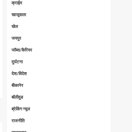
क्राईम
खाजूवाला
खेल
जयपुर
जॉब्स/कैरियर
दुर्घटना
देश/विदेश
बीकानेर
बॉलीवुड
ब्रेकिंग न्यूज
राजनीति