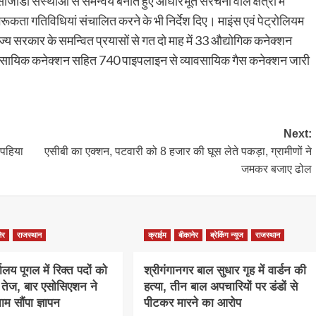
ीजीडी संस्थाओं से समन्वय बनाते हुए आधारभूत संरचना वाले क्षेत्रों में
ूकता गतिविधियां संचालित करने के भी निर्देश दिए। माइंस एवं पेट्रोलियम
ज्य सरकार के समन्वित प्रयासों से गत दो माह में 33 औद्योगिक कनेक्शन
वसायिक कनेक्शन सहित 740 पाइपलाइन से व्यावसायिक गैस कनेक्शन जारी
Next:
 पहिया
एसीबी का एक्शन, पटवारी को 8 हजार की घूस लेते पकड़ा, ग्रामीणों ने
जमकर बजाए ढोल
ेर
राजस्थान
क्राईम
बीकानेर
ब्रेकिंग न्यूज
राजस्थान
ालय पूगल में रिक्त पदों को
श्रीगंगानगर बाल सुधार गृह में वार्डन की
ग तेज, बार एसोसिएशन ने
हत्या, तीन बाल अपचारियों पर डंडों से
म सौंपा ज्ञापन
पीटकर मारने का आरोप