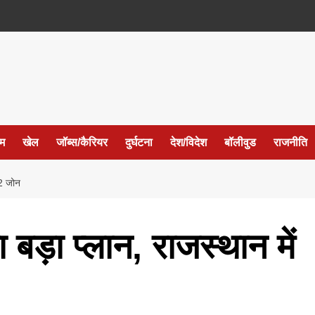
ईम
खेल
जॉब्स/कैरियर
दुर्घटना
देश/विदेश
बॉलीवुड
राजनीति
32 जोन
़ा प्लान, राजस्थान में