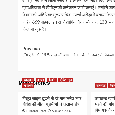
वी. श्रीनिवास ने जिला रसद अधिकारियों को निर्देश दिए कि वे स
प्राथमिकता से डीपीएनजी कनेक्शन जारी कराएं। उन्होंने जागर
विभाग की अतिरिक्त मुख्य सचिव अपर्णा अरोड़ा ने बताया कि रा
सहित 669 पाइपलाइन से औद्योगिक गैस कनेक्शन, 133 व्या
किए जा चुके हैं।
Post
Previous:
टॉय ट्रेन से गिरी 5 साल की बच्ची, मौत, गर्दन के ऊपर से निकला
navigation
खाजूवाला
क्राईम
बीकानेर
ब्रेकिंग न्यूज
More Stories
राजस्थान
खाजूवाला
बीकान
विद्युत लाइन टूटने से दो गाय समेत चार
उपखण्ड कार्य
गौवंश की मौत, ग्रामीणों ने जताया रोष
भरने की मां
विधायक के ना
R.Khabar Team
August 7, 2026