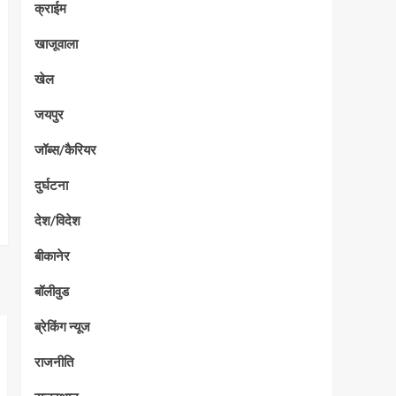
क्राईम
खाजूवाला
खेल
जयपुर
जॉब्स/कैरियर
दुर्घटना
देश/विदेश
बीकानेर
बॉलीवुड
ब्रेकिंग न्यूज
राजनीति