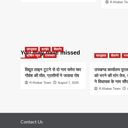
R.Khabar T
खाजूवाला
क्राईम
बीकानेर
You may have missed
ब्रेकिंग न्यूज
राजस्थान
खाजूवाला
बीकानेर
राज
विद्युत लाइन टूटने से दो गाय समेत चार
उपखण्ड कार्यालय पूगल म
गौवंश की मौत, ग्रामीणों ने जताया रोष
को भरने की मांग तेज
ने विधायक के नाम सौंपा
R.Khabar Team
August 7, 2026
R.Khabar Team
Contact Us