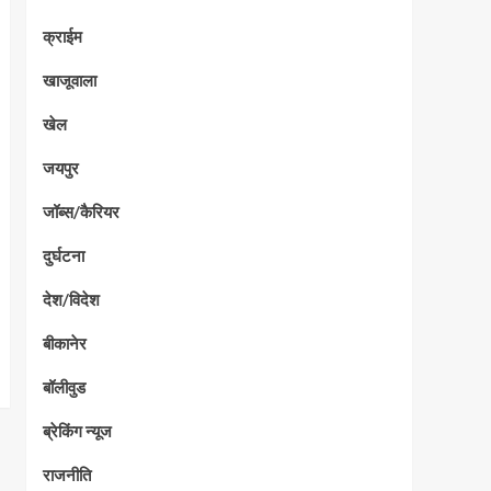
क्राईम
खाजूवाला
खेल
जयपुर
जॉब्स/कैरियर
दुर्घटना
देश/विदेश
बीकानेर
बॉलीवुड
ब्रेकिंग न्यूज
राजनीति