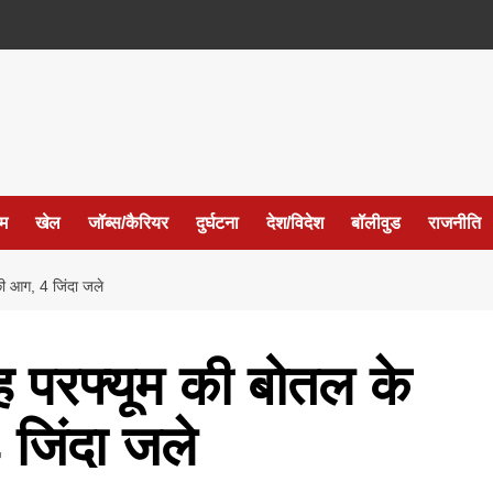
ईम
खेल
जॉब्स/कैरियर
दुर्घटना
देश/विदेश
बॉलीवुड
राजनीति
ी आग, 4 जिंदा जले
ह परफ्यूम की बोतल के
जिंदा जले