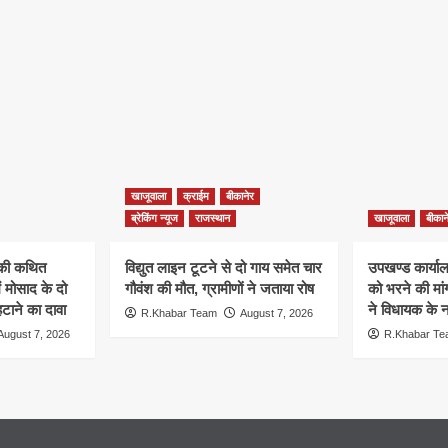
खाजूवाला
क्राईम
बीकानेर
ब्रेकिंग न्यूज
राजस्थान
खाजूवाला
बीकान
न की कथित
विद्युत लाइन टूटने से दो गाय समेत चार
उपखण्ड कार्यालय
ं मोसाद के दो
गौवंश की मौत, ग्रामीणों ने जताया रोष
को भरने की मा
हटाने का दावा
ने विधायक के ना
R.Khabar Team
August 7, 2026
August 7, 2026
R.Khabar T