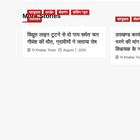
खाजूवाला
क्राईम
बीकानेर
ब्रेकिंग न्यूज
More Stories
राजस्थान
खाजूवाला
बीकान
विद्युत लाइन टूटने से दो गाय समेत चार
उपखण्ड कार्य
गौवंश की मौत, ग्रामीणों ने जताया रोष
भरने की मां
विधायक के ना
R.Khabar Team
August 7, 2026
R.Khabar T