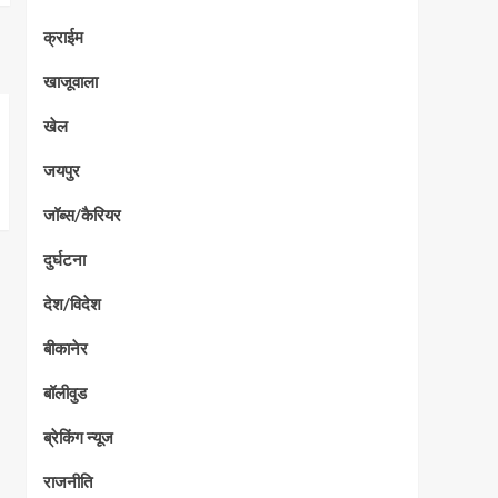
क्राईम
खाजूवाला
खेल
जयपुर
जॉब्स/कैरियर
दुर्घटना
देश/विदेश
बीकानेर
बॉलीवुड
ब्रेकिंग न्यूज
राजनीति