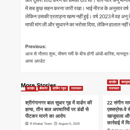
और दूसरी शादी करने की धमकी देता था। धीरे-धीरे अनु मानसि
में सब कुछ सहन करना जारी रखा। भाई नीरज के अनुसार वर्ष 20
लेकिन उसकी प्रताड़ना खत्म नहीं हुई। वर्ष 2023 में वह अन
माफी मांग ली और सुधारने का भरोसा दिया, लेकिन हालात नहीं
Post
Previous:
आज से नौतपा शुरू, भीषण गर्मी के बीच होगी आंधी-बारिश, मानसून
navigation
आया अपडेट
क्राईम
खाजूवा
More Stories
क्राईम
बीकानेर
ब्रेकिंग न्यूज
राजस्थान
राजस्थान
श्रीगंगानगर बाल सुधार गृह में वार्डन की
22 संगीन माम
हत्या, तीन बाल अपचारियों पर डंडों से
एक्सप्रेस-वे 
पीटकर मारने का आरोप
खाजूवाला और
कार्रवाई में
R.Khabar Team
August 6, 2026