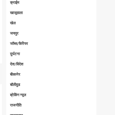
क्राईम
खाजूवाला
खेल
जयपुर
जॉब्स/कैरियर
दुर्घटना
देश/विदेश
बीकानेर
बॉलीवुड
ब्रेकिंग न्यूज
राजनीति