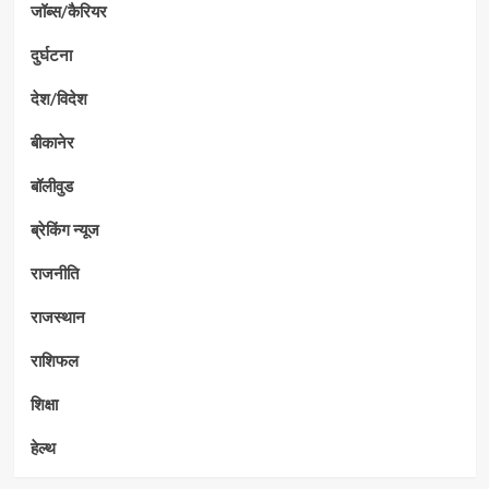
जॉब्स/कैरियर
दुर्घटना
देश/विदेश
बीकानेर
बॉलीवुड
ब्रेकिंग न्यूज
राजनीति
राजस्थान
राशिफल
शिक्षा
हेल्थ