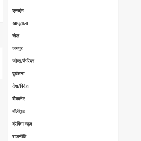
क्राईम
खाजूवाला
खेल
जयपुर
जॉब्स/कैरियर
दुर्घटना
देश/विदेश
बीकानेर
बॉलीवुड
ब्रेकिंग न्यूज
राजनीति