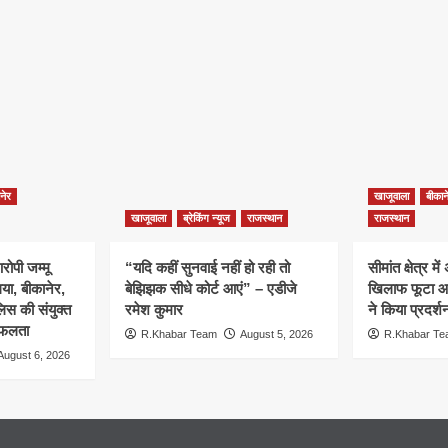
नेर
खाजूवाला
बीकान
खाजूवाला
ब्रेकिंग न्यूज
राजस्थान
राजस्थान
ोपी जम्मू
“यदि कहीं सुनवाई नहीं हो रही तो
सीमांत क्षेत्र म
गया, बीकानेर,
बेझिझक सीधे कोर्ट आएं” – एडीजे
खिलाफ फूटा आक्
िस की संयुक्त
रमेश कुमार
ने किया प्रदर्श
 सफलता
R.Khabar Team
August 5, 2026
R.Khabar T
August 6, 2026