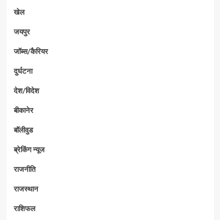
खेल
जयपुर
जॉब्स/कैरियर
दुर्घटना
देश/विदेश
बीकानेर
बॉलीवुड
ब्रेकिंग न्यूज
राजनीति
राजस्थान
राशिफल