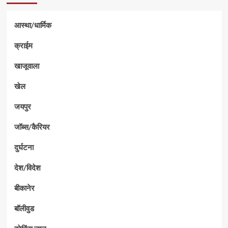
आस्था/धार्मिक
क्राईम
खाजूवाला
खेल
जयपुर
जॉब्स/कैरियर
दुर्घटना
देश/विदेश
बीकानेर
बॉलीवुड