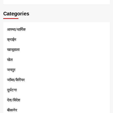
Categories
आस्था/धार्मिक
क्राईम
खाजूवाला
खेल
जयपुर
जॉब्स/कैरियर
दुर्घटना
देश/विदेश
बीकानेर