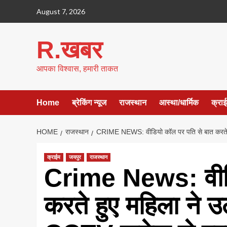
Skip
August 7, 2026
to
content
R.खबर
आपका विश्वास, हमारी ताकत
Home
ब्रेकिंग न्यूज
राजस्थान
आस्था/धार्मिक
क्रा
HOME
राजस्थान
CRIME NEWS: वीडियो कॉल पर पति से बात करते हु
क्राईम
जयपुर
राजस्थान
Crime News: वीडि
करते हुए महिला ने 