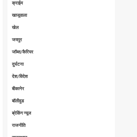
क्राईम
खाजूवाला
खेल
जयपुर
जॉब्स/कैरियर
दुर्घटना
देश/विदेश
बीकानेर
बॉलीवुड
ब्रेकिंग न्यूज
राजनीति