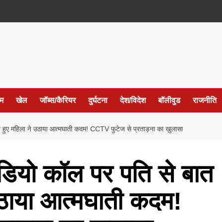
ईम
खेल
जॉब्स/कैरियर
दुर्घटना
देश/विदेश
बॉलीवुड
राजनीति
ए महिला ने उठाया आत्मघाती कदम! CCTV फुटेज से प्रताड़ना का खुलासा
यो कॉल पर पति से बात
उठाया आत्मघाती कदम!