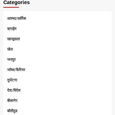
Categories
आस्था/धार्मिक
क्राईम
खाजूवाला
खेल
जयपुर
जॉब्स/कैरियर
दुर्घटना
देश/विदेश
बीकानेर
बॉलीवुड