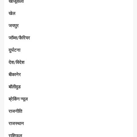
खाजूवाला
खेल
जयपुर
जॉब्स/कैरियर
दुर्घटना
देश/विदेश
बीकानेर
बॉलीवुड
ब्रेकिंग न्यूज
राजनीति
राजस्थान
राशिफल