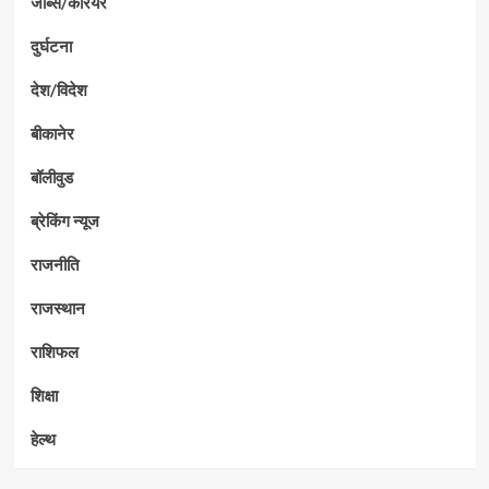
जॉब्स/कैरियर
दुर्घटना
देश/विदेश
बीकानेर
बॉलीवुड
ब्रेकिंग न्यूज
राजनीति
राजस्थान
राशिफल
शिक्षा
हेल्थ