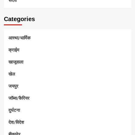
Categories
आस्था/धार्मिक
क्राईम
खाजूवाला
खेल
जयपुर
जॉब्स/कैरियर
दुर्घटना
देश/विदेश
बीकानेर