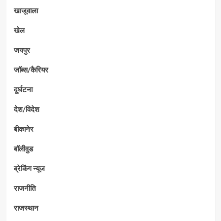
खाजूवाला
खेल
जयपुर
जॉब्स/कैरियर
दुर्घटना
देश/विदेश
बीकानेर
बॉलीवुड
ब्रेकिंग न्यूज
राजनीति
राजस्थान