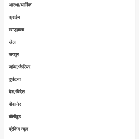
आस्था/धार्मिक
क्राईम
खाजूवाला
खेल
जयपुर
जॉब्स/कैरियर
दुर्घटना
देश/विदेश
बीकानेर
बॉलीवुड
ब्रेकिंग न्यूज