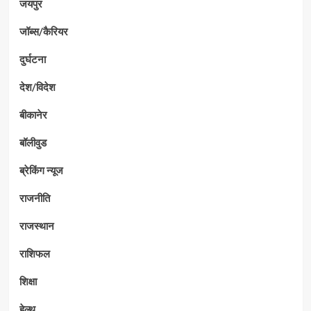
जयपुर
जॉब्स/कैरियर
दुर्घटना
देश/विदेश
बीकानेर
बॉलीवुड
ब्रेकिंग न्यूज
राजनीति
राजस्थान
राशिफल
शिक्षा
हेल्थ