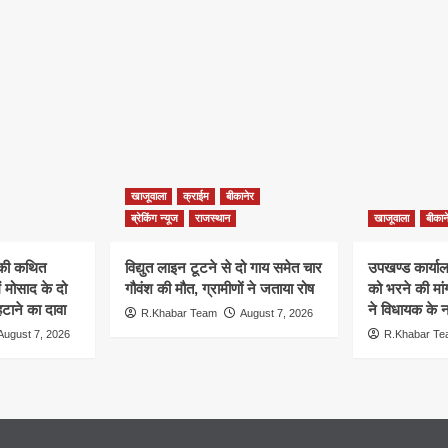
खाजूवाला
क्राईम
बीकानेर
ब्रेकिंग न्यूज
राजस्थान
खाजूवाला
बीकान
न की कथित
विद्युत लाइन टूटने से दो गाय समेत चार
उपखण्ड कार्यालय
ं मोसाद के दो
गौवंश की मौत, ग्रामीणों ने जताया रोष
को भरने की मा
हटाने का दावा
ने विधायक के ना
R.Khabar Team
August 7, 2026
August 7, 2026
R.Khabar T