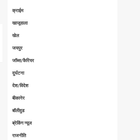
क्राईम
खाजूवाला
खेल
जयपुर
जॉब्स/कैरियर
दुर्घटना
देश/विदेश
बीकानेर
बॉलीवुड
ब्रेकिंग न्यूज
राजनीति