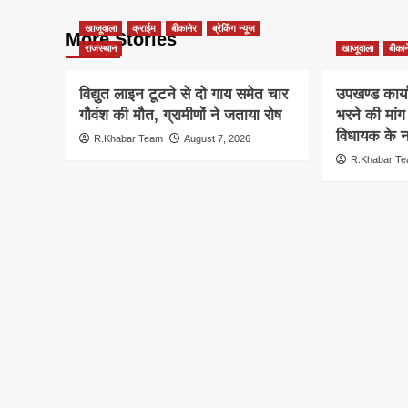
खाजूवाला
क्राईम
बीकानेर
ब्रेकिंग न्यूज
More Stories
राजस्थान
खाजूवाला
बीकान
विद्युत लाइन टूटने से दो गाय समेत चार
उपखण्ड कार्य
गौवंश की मौत, ग्रामीणों ने जताया रोष
भरने की मां
विधायक के ना
R.Khabar Team
August 7, 2026
R.Khabar T