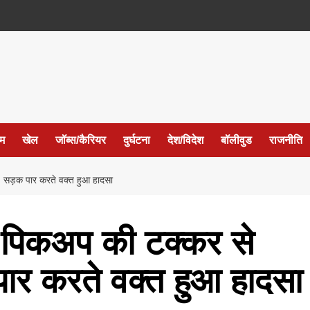
ईम
खेल
जॉब्स/कैरियर
दुर्घटना
देश/विदेश
बॉलीवुड
राजनीति
, सड़क पार करते वक्त हुआ हादसा
र पिकअप की टक्कर से
ार करते वक्त हुआ हादसा