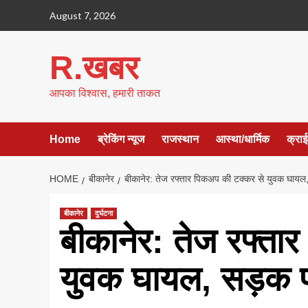
Skip
August 7, 2026
to
content
R.खबर
आपका विश्वास, हमारी ताकत
Home
ब्रेकिंग न्यूज
राजस्थान
आस्था/धार्मिक
क्रा
HOME
बीकानेर
बीकानेर: तेज रफ्तार पिकअप की टक्कर से युवक घायल
बीकानेर
दुर्घटना
बीकानेर: तेज रफ्ता
युवक घायल, सड़क प