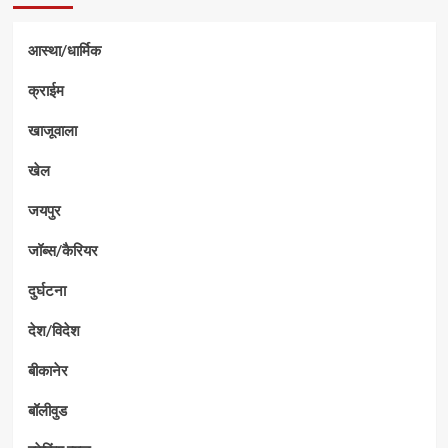
आस्था/धार्मिक
क्राईम
खाजूवाला
खेल
जयपुर
जॉब्स/कैरियर
दुर्घटना
देश/विदेश
बीकानेर
बॉलीवुड