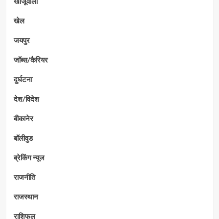
खाजूवाला
खेल
जयपुर
जॉब्स/कैरियर
दुर्घटना
देश/विदेश
बीकानेर
बॉलीवुड
ब्रेकिंग न्यूज
राजनीति
राजस्थान
राशिफल