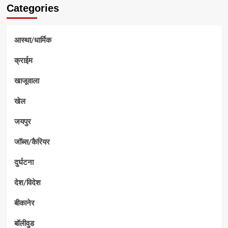
Categories
आस्था/धार्मिक
क्राईम
खाजूवाला
खेल
जयपुर
जॉब्स/कैरियर
दुर्घटना
देश/विदेश
बीकानेर
बॉलीवुड