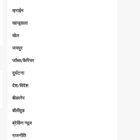
क्राईम
खाजूवाला
खेल
जयपुर
जॉब्स/कैरियर
दुर्घटना
देश/विदेश
बीकानेर
बॉलीवुड
ब्रेकिंग न्यूज
राजनीति