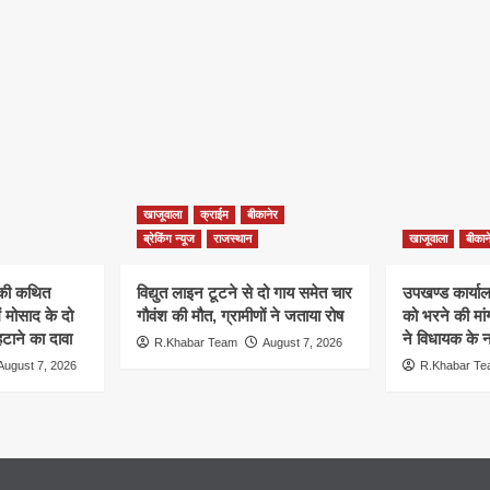
खाजूवाला
क्राईम
बीकानेर
ब्रेकिंग न्यूज
राजस्थान
खाजूवाला
बीकान
न की कथित
विद्युत लाइन टूटने से दो गाय समेत चार
उपखण्ड कार्यालय
ं मोसाद के दो
गौवंश की मौत, ग्रामीणों ने जताया रोष
को भरने की मा
हटाने का दावा
ने विधायक के ना
R.Khabar Team
August 7, 2026
August 7, 2026
R.Khabar T