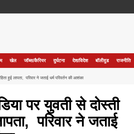
ईम
खेल
जॉब्स/कैरियर
दुर्घटना
देश/विदेश
बॉलीवुड
राजनीति
वहिता हुई लापता, परिवार ने जताई धर्म परिवर्तन की आशंका
या पर युवती से दोस्ती
लापता, परिवार ने जताई