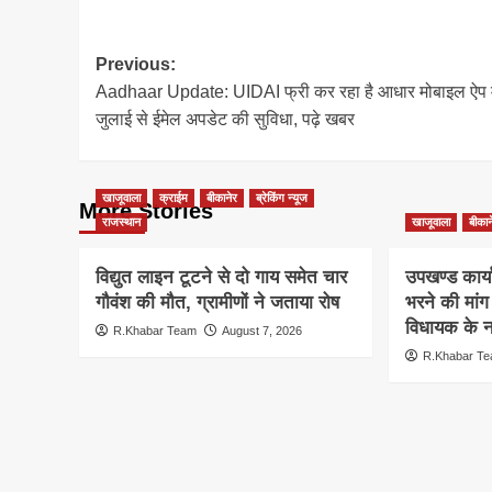
Post
Previous:
Aadhaar Update: UIDAI फ्री कर रहा है आधार मोबाइल ऐप मे
navigation
जुलाई से ईमेल अपडेट की सुविधा, पढ़े खबर
खाजूवाला
क्राईम
बीकानेर
ब्रेकिंग न्यूज
More Stories
राजस्थान
खाजूवाला
बीकान
विद्युत लाइन टूटने से दो गाय समेत चार
उपखण्ड कार्य
गौवंश की मौत, ग्रामीणों ने जताया रोष
भरने की मां
विधायक के ना
R.Khabar Team
August 7, 2026
R.Khabar T