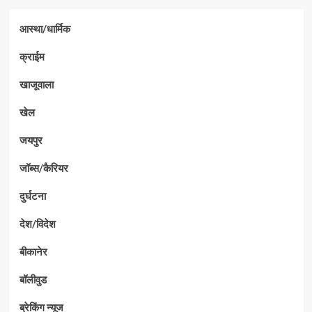
आस्था/धार्मिक
क्राईम
खाजूवाला
खेल
जयपुर
जॉब्स/कैरियर
दुर्घटना
देश/विदेश
बीकानेर
बॉलीवुड
ब्रेकिंग न्यूज