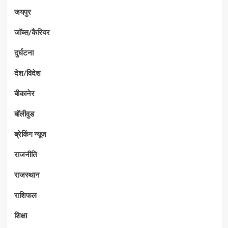
जयपुर
जॉब्स/कैरियर
दुर्घटना
देश/विदेश
बीकानेर
बॉलीवुड
ब्रेकिंग न्यूज
राजनीति
राजस्थान
राशिफल
शिक्षा