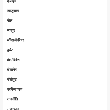
क्राईम
खाजूवाला
खेल
जयपुर
जॉब्स/कैरियर
दुर्घटना
देश/विदेश
बीकानेर
बॉलीवुड
ब्रेकिंग न्यूज
राजनीति
राजस्थान