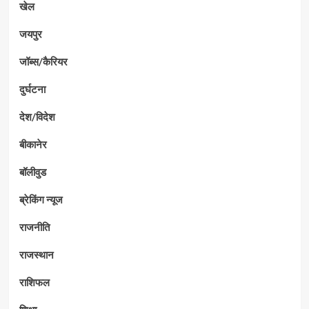
खेल
जयपुर
जॉब्स/कैरियर
दुर्घटना
देश/विदेश
बीकानेर
बॉलीवुड
ब्रेकिंग न्यूज
राजनीति
राजस्थान
राशिफल