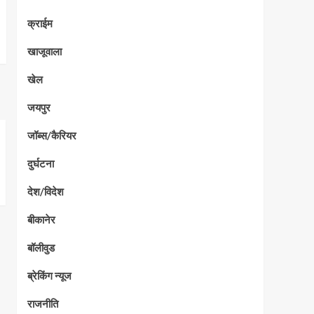
क्राईम
खाजूवाला
खेल
जयपुर
जॉब्स/कैरियर
दुर्घटना
देश/विदेश
बीकानेर
बॉलीवुड
ब्रेकिंग न्यूज
राजनीति