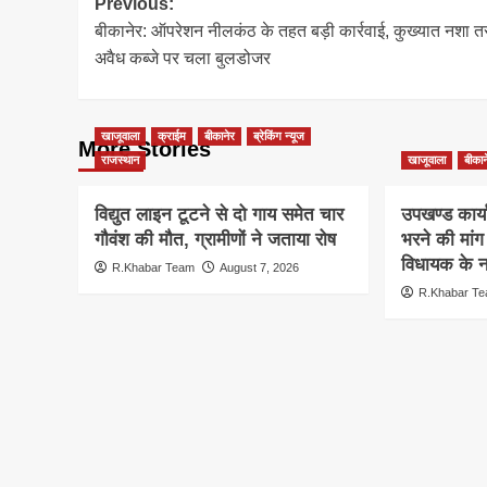
Post
Previous:
बीकानेर: ऑपरेशन नीलकंठ के तहत बड़ी कार्रवाई, कुख्यात नशा त
navigation
अवैध कब्जे पर चला बुलडोजर
खाजूवाला
क्राईम
बीकानेर
ब्रेकिंग न्यूज
More Stories
राजस्थान
खाजूवाला
बीकान
विद्युत लाइन टूटने से दो गाय समेत चार
उपखण्ड कार्य
गौवंश की मौत, ग्रामीणों ने जताया रोष
भरने की मां
विधायक के ना
R.Khabar Team
August 7, 2026
R.Khabar T