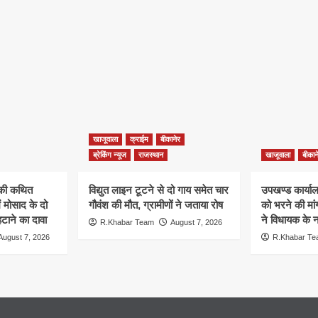
खाजूवाला
क्राईम
बीकानेर
ब्रेकिंग न्यूज
राजस्थान
खाजूवाला
बीकान
न की कथित
विद्युत लाइन टूटने से दो गाय समेत चार
उपखण्ड कार्यालय
ं मोसाद के दो
गौवंश की मौत, ग्रामीणों ने जताया रोष
को भरने की मा
हटाने का दावा
ने विधायक के ना
R.Khabar Team
August 7, 2026
August 7, 2026
R.Khabar T