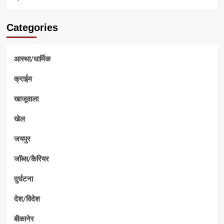
Categories
आस्था/धार्मिक
क्राईम
खाजूवाला
खेल
जयपुर
जॉब्स/कैरियर
दुर्घटना
देश/विदेश
बीकानेर