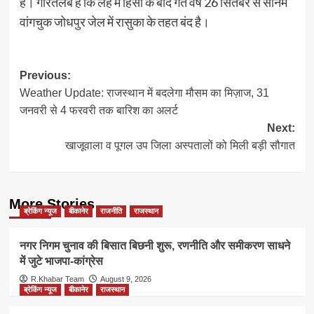
हैं। गौरतलब है कि लेह में हिंसा के बाद गत वर्ष 26 सितंबर से सोनम
वांगचुक जोधपुर जेल में रासुका के तहत बंद है।
Post
Previous:
Weather Update: राजस्थान में बदलेगा मौसम का मिज़ाज, 31
navigation
जनवरी से 4 फरवरी तक बारिश का अलर्ट
Next:
खाजूवाला व पूगल उप जिला अस्पतालों को मिली बड़ी सौगात
More Stories
ब्रेकिंग न्यूज
बीकानेर
राजनीति
राजस्थान
नगर निगम चुनाव की बिसात बिछनी शुरू, रणनीति और समीकरण साधने
में जुटे भाजपा-कांग्रेस
R.Khabar Team
August 9, 2026
ब्रेकिंग न्यूज
बीकानेर
राजस्थान