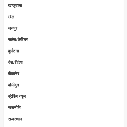
खाजूवाला
खेल
जयपुर
जॉब्स/कैरियर
दुर्घटना
देश/विदेश
बीकानेर
बॉलीवुड
ब्रेकिंग न्यूज
राजनीति
राजस्थान