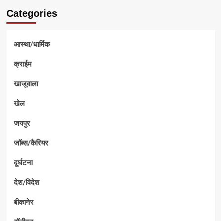
Categories
आस्था/धार्मिक
क्राईम
खाजूवाला
खेल
जयपुर
जॉब्स/कैरियर
दुर्घटना
देश/विदेश
बीकानेर