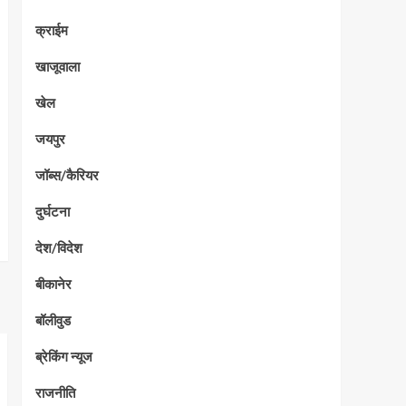
क्राईम
खाजूवाला
खेल
जयपुर
जॉब्स/कैरियर
दुर्घटना
देश/विदेश
बीकानेर
बॉलीवुड
ब्रेकिंग न्यूज
राजनीति