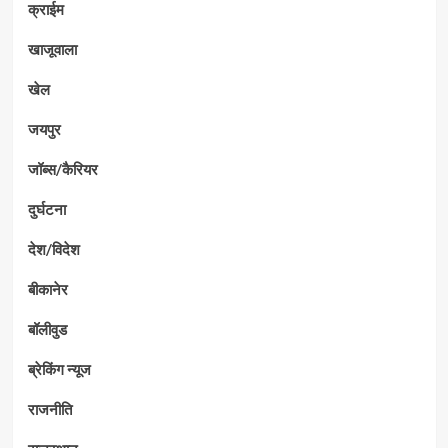
क्राईम
खाजूवाला
खेल
जयपुर
जॉब्स/कैरियर
दुर्घटना
देश/विदेश
बीकानेर
बॉलीवुड
ब्रेकिंग न्यूज
राजनीति