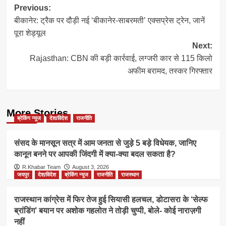
Post
Previous:
बीकानेर: ट्रैक पर दौड़ी नई ‘बीकानेर-साबरमती’ एक्सप्रेस ट्रेन, जानें
navigation
पूरा शेड्यूल
Next:
Rajasthan: CBN की बड़ी कार्रवाई, लग्जरी कार से 115 किलो
अफीम बरामद, तस्कर गिरफ्तार
More Stories
ब्रेकिंग न्यूज
देश/विदेश
राजनीति
संसद के मानसून सत्र में आम जनता से जुड़े 5 बड़े विधेयक, जानिए
कानून बनने पर आपकी जिंदगी में क्या-क्या बदल सकता है?
R.Khabar Team
August 3, 2026
जयपुर
देश/विदेश
ब्रेकिंग न्यूज
राजनीति
राजस्थान
राजस्थान कांग्रेस में फिर तेज हुई सियासी हलचल, डोटासरा के ‘सेल्फ
ब्रांडिंग’ बयान पर अशोक गहलोत ने तोड़ी चुप्पी, बोले- कोई नाराज़गी
नहीं