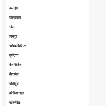
क्राईम
खाजूवाला
खेल
जयपुर
जॉब्स/कैरियर
दुर्घटना
देश/विदेश
बीकानेर
बॉलीवुड
ब्रेकिंग न्यूज
राजनीति