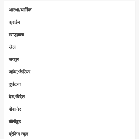
आस्था/धार्मिक
क्राईम
खाजूवाला
खेल
जयपुर
जॉब्स/कैरियर
दुर्घटना
देश/विदेश
बीकानेर
बॉलीवुड
ब्रेकिंग न्यूज