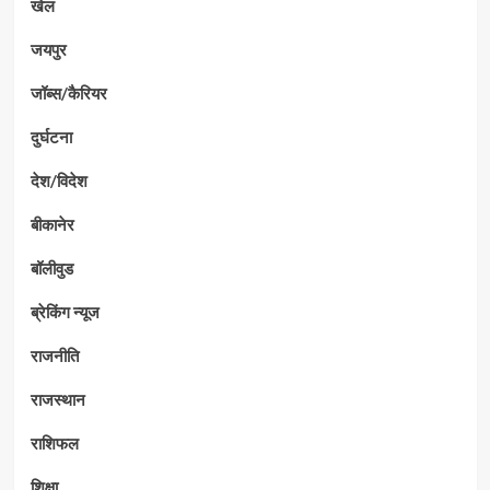
खेल
जयपुर
जॉब्स/कैरियर
दुर्घटना
देश/विदेश
बीकानेर
बॉलीवुड
ब्रेकिंग न्यूज
राजनीति
राजस्थान
राशिफल
शिक्षा