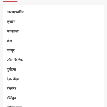
आस्था/धार्मिक
क्राईम
खाजूवाला
खेल
जयपुर
जॉब्स/कैरियर
दुर्घटना
देश/विदेश
बीकानेर
बॉलीवुड