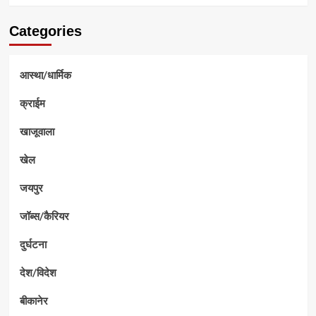
Categories
आस्था/धार्मिक
क्राईम
खाजूवाला
खेल
जयपुर
जॉब्स/कैरियर
दुर्घटना
देश/विदेश
बीकानेर