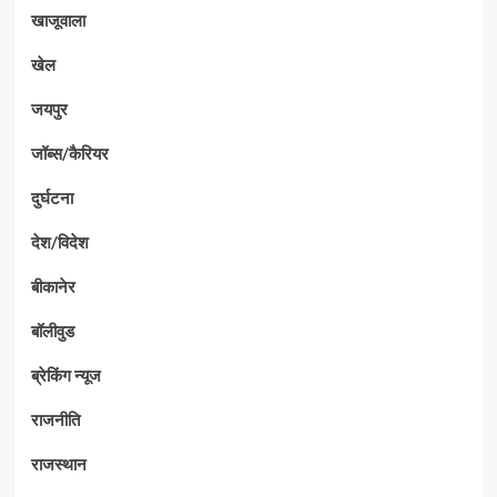
खाजूवाला
खेल
जयपुर
जॉब्स/कैरियर
दुर्घटना
देश/विदेश
बीकानेर
बॉलीवुड
ब्रेकिंग न्यूज
राजनीति
राजस्थान