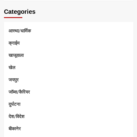
Categories
आस्था/धार्मिक
क्राईम
खाजूवाला
खेल
जयपुर
जॉब्स/कैरियर
दुर्घटना
देश/विदेश
बीकानेर