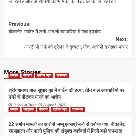
जा रही है और आरोपियों की भूमिका की पड़ताल की जा रही है।
Post
Previous:
बीकानेर: मार्केट में लगी आग तो व्यापारियों में मचा हड़कंप
navigation
Next:
आरटीओ गार्ड को ट्रेलर ने कुचला, मौत, आरोपी ड्राइवर फरार
More Stories
क्राईम
बीकानेर
ब्रेकिंग न्यूज
राजस्थान
श्रीगंगानगर बाल सुधार गृह में वार्डन की हत्या, तीन बाल अपचारियों पर
डंडों से पीटकर मारने का आरोप
R.Khabar Team
August 6, 2026
क्राईम
खाजूवाला
बीकानेर
ब्रेकिंग न्यूज
राजस्थान
22 संगीन मामलों का आरोपी जम्मू एक्सप्रेस-वे से दबोचा गया, बीकानेर,
खाजूवाला और पाली पुलिस की संयुक्त कार्रवाई में मिली बड़ी सफलता