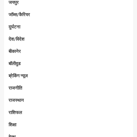
जयपुर
जॉब्स/कैरियर
दुर्घटना
देश/विदेश
बीकानेर
बॉलीवुड
ब्रेकिंग न्यूज
राजनीति
राजस्थान
राशिफल
शिक्षा
हेल्थ