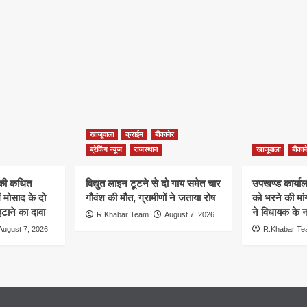
खाजूवाला
क्राईम
बीकानेर
ब्रेकिंग न्यूज
राजस्थान
खाजूवाला
बीकान
न की कथित
विद्युत लाइन टूटने से दो गाय समेत चार
उपखण्ड कार्यालय
ं मोसाद के दो
गौवंश की मौत, ग्रामीणों ने जताया रोष
को भरने की मा
हटाने का दावा
ने विधायक के ना
R.Khabar Team
August 7, 2026
August 7, 2026
R.Khabar T