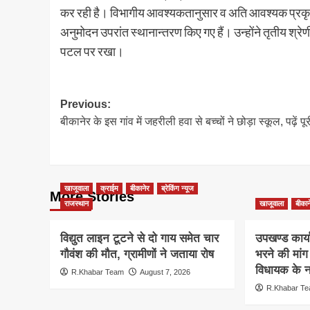
कर रही है। विभागीय आवश्यकतानुसार व अति आवश्यक प्रकृति के
अनुमोदन उपरांत स्थानान्तरण किए गए हैं। उन्होंने तृतीय श
पटल पर रखा।
Post
Previous:
बीकानेर के इस गांव में जहरीली हवा से बच्चों ने छोड़ा स्कूल, पढ़ें प
navigation
खाजूवाला
क्राईम
बीकानेर
ब्रेकिंग न्यूज
More Stories
राजस्थान
खाजूवाला
बीकान
विद्युत लाइन टूटने से दो गाय समेत चार
उपखण्ड कार्य
गौवंश की मौत, ग्रामीणों ने जताया रोष
भरने की मां
विधायक के ना
R.Khabar Team
August 7, 2026
R.Khabar T