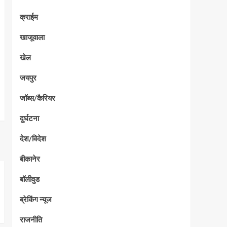
क्राईम
खाजूवाला
खेल
जयपुर
जॉब्स/कैरियर
दुर्घटना
देश/विदेश
बीकानेर
बॉलीवुड
ब्रेकिंग न्यूज
राजनीति