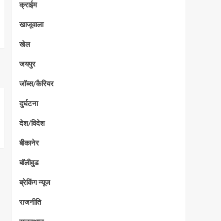
क्राईम
खाजूवाला
खेल
जयपुर
जॉब्स/कैरियर
दुर्घटना
देश/विदेश
बीकानेर
बॉलीवुड
ब्रेकिंग न्यूज
राजनीति