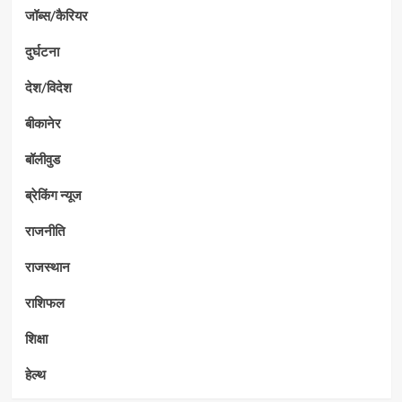
जॉब्स/कैरियर
दुर्घटना
देश/विदेश
बीकानेर
बॉलीवुड
ब्रेकिंग न्यूज
राजनीति
राजस्थान
राशिफल
शिक्षा
हेल्थ