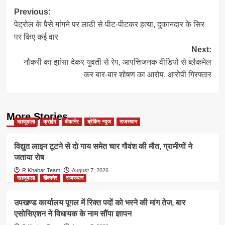
Post
Previous:
पेट्रोल के पैसे मांगने पर लाठी से पीट-पीटकर हत्या, दुकानदार के सिर
navigation
पर किए कई वार
Next:
नौकरी का झांसा देकर युवती से रेप, आपत्तिजनक वीडियो से ब्लैकमेल
कर बार-बार शोषण का आरोप, आरोपी गिरफ्तार
More Stories
खाजूवाला
क्राईम
बीकानेर
ब्रेकिंग न्यूज
राजस्थान
विद्युत लाइन टूटने से दो गाय समेत चार गौवंश की मौत, ग्रामीणों ने
जताया रोष
R.Khabar Team
August 7, 2026
खाजूवाला
बीकानेर
राजस्थान
उपखण्ड कार्यालय पूगल में रिक्त पदों को भरने की मांग तेज, बार
एसोसिएशन ने विधायक के नाम सौंपा ज्ञापन