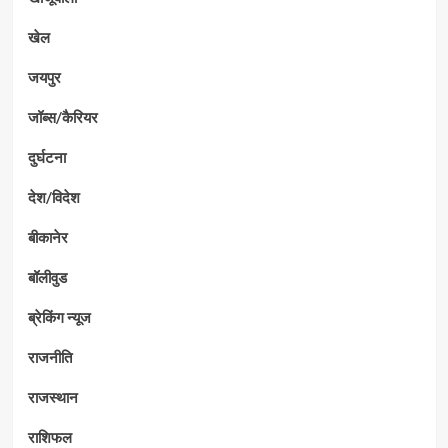
खेल
जयपुर
जॉब्स/कैरियर
दुर्घटना
देश/विदेश
बीकानेर
बॉलीवुड
ब्रेकिंग न्यूज
राजनीति
राजस्थान
राशिफल