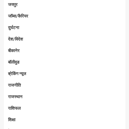
जयपुर
जॉब्स/कैरियर
दुर्घटना
देश/विदेश
बीकानेर
बॉलीवुड
ब्रेकिंग न्यूज
राजनीति
राजस्थान
राशिफल
शिक्षा